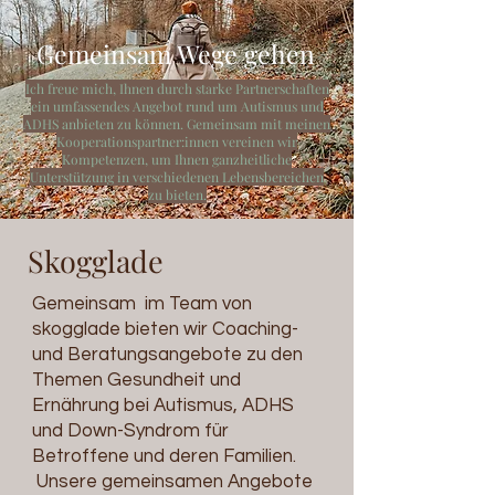
Gemeinsam Wege gehen
Ich freue mich, Ihnen durch starke Partnerschaften
ein umfassendes Angebot rund um Autismus und
ADHS anbieten zu können. Gemeinsam mit meinen
Kooperationspartner:innen vereinen wir
Kompetenzen, um Ihnen ganzheitliche
Unterstützung in verschiedenen Lebensbereichen
zu bieten.
Skogglade
Gemeinsam im Team von
skogglade bieten wir Coaching-
und Beratungsangebote zu den
Themen Gesundheit und
Ernährung bei Autismus, ADHS
und Down-Syndrom für
Betroffene und deren Familien.
Unsere gemeinsamen Angebote